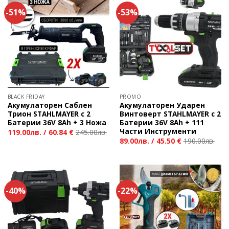
-51%
-53%
BLACK FRIDAY
PROMO
Акумулаторен Саблен
Акумулаторен Ударен
Трион STAHLMAYER с 2
Винтоверт STAHLMAYER с 2
Батерии 36V 8Ah + 3 Ножа
Батерии 36V 8Ah + 111
Части Инструменти
119.00
лв.
/
60.84 €
245.00
лв.
89.00
лв.
/
45.50 €
190.00
лв.
-40%
-22%