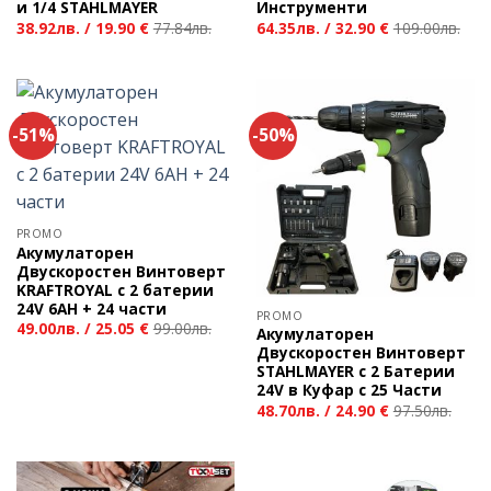
и 1/4 STAHLMAYER
Инструменти
38.92
лв.
/
19.90 €
77.84
лв.
64.35
лв.
/
32.90 €
109.00
лв.
-51%
-50%
PROMO
Акумулаторен
Двускоростен Винтоверт
KRAFTROYAL с 2 батерии
24V 6AH + 24 части
PROMO
49.00
лв.
/
25.05 €
99.00
лв.
Акумулаторен
Двускоростен Винтоверт
STAHLMAYER с 2 Батерии
24V в Куфар с 25 Части
48.70
лв.
/
24.90 €
97.50
лв.