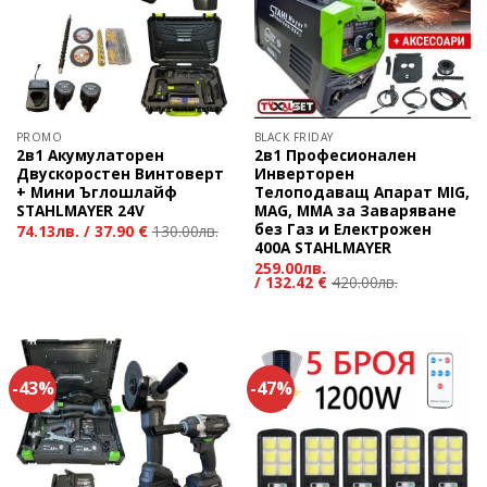
PROMO
BLACK FRIDAY
2в1 Акумулаторен
2в1 Професионален
Двускоростен Винтоверт
Инверторен
+ Мини Ъглошлайф
Телоподаващ Апарат MIG,
STAHLMAYER 24V
MAG, MMA за Заваряване
без Газ и Електрожен
74.13
лв.
/
37.90 €
130.00
лв.
400А STAHLMAYER
259.00
лв.
/
132.42 €
420.00
лв.
-43%
-47%