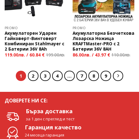
PROMO
PROMO
Акумулаторен Ударен
Акумулаторна Безчеткова
Гайковерт-Винтоверт
Лозарска Ножица
Комбиниран Stahlmayer с
KRAFTMaster-PRO с 2
2 Батерии 36V 8Ah
Батерии 36V 8AH
119.00
лв.
/
60.84 €
199.00
лв.
86.00
лв.
/
43.97 €
110.00
лв.
1
2
3
4
…
7
8
9
ДОВЕРЕТЕ НИ СЕ:
Бърза доставка
за 1 ден с преглед и тест
Гаранция качество
24 месеца гаранция