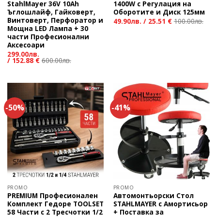
StahlMayer 36V 10Ah
1400W с Регулация на
Ъглошлайф, Гайковерт,
Оборотите и Диск 125мм
Винтоверт, Перфоратор и
49.90
лв.
/
25.51 €
100.00
лв.
Мощна LED Лампа + 30
части Професионални
Аксесоари
299.00
лв.
/
152.88 €
600.00
лв.
-50%
-41%
PROMO
PROMO
PREMIUM Професионален
Автомонтьорски Стол
Комплект Гедоре TOOLSET
STAHLMAYER с Амортисьор
58 Части с 2 Тресчотки 1/2
+ Поставка за