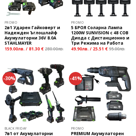
PROMO
PROMO
2в1 Ударен Гайковерт и
5 БРОЯ Соларна Лампа
Надежден Ъглошлайф
1200W SUNVISION с 48 COB
Акумулаторни 36V 8.0A
Диода с Дистанционно и
STAHLMAYER
Три Режима на Работа
159.00
лв.
/
81.30 €
280.00
лв.
49.90
лв.
/
25.51 €
95.00
лв.
-30%
-41%
BLACK FRIDAY
PROMO
7в1 от Акумулаторни
PREMIUM Акумулаторен