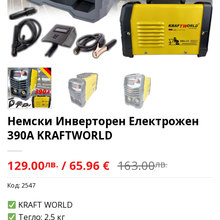
Немски Инверторен Електрожен
390А KRAFTWORLD
129.00
/
65.96 €
163.00
лв.
лв.
Код:
2547
KRAFT WORLD
Тегло: 2,5 кг