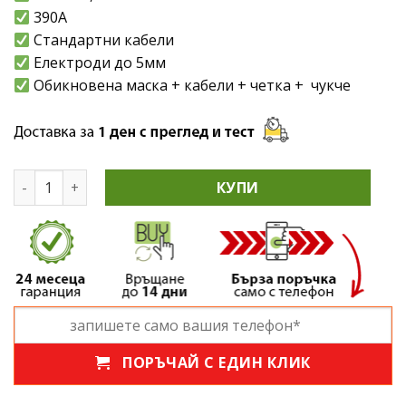
390A
Стандартни кабели
Електроди до 5мм
Обикновена маска + кабели + четка + чукче
количество за Немски Инверторен Електрожен 390А K
КУПИ
ПОРЪЧАЙ С ЕДИН КЛИК