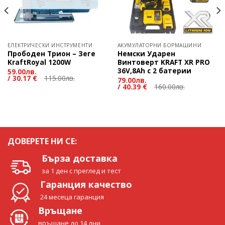
ЕЛЕКТРИЧЕСКИ ИНСТРУМЕНТИ
АКУМУЛАТОРНИ БОРМАШИНИ
Прободен Трион – Зеге
Немски Ударен
KraftRoyal 1200W
Винтоверт KRAFT XR PRO
36V,8Ah с 2 батерии
59.00
лв.
/
30.17 €
115.00
лв.
79.00
лв.
/
40.39 €
160.00
лв.
ДОВЕРЕТЕ НИ СЕ:
Бърза доставка
за 1 ден с преглед и тест
Гаранция качество
24 месеца гаранция
Връщане
връщане до 14 дни