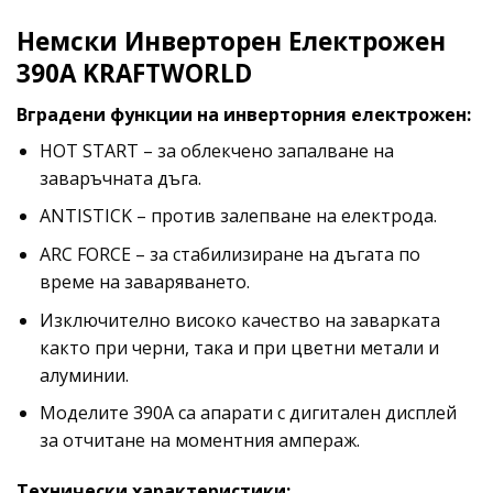
Немски Инверторен Електрожен
390А KRAFTWORLD
Вградени функции на инверторния електрожен:
HOT START – за облекчено запалване на
заваръчната дъга.
ANTISTICK – против залепване на електрода.
ARC FORCE – за стабилизиране на дъгата по
време на заваряването.
Изключително високо качество на заварката
както при черни, така и при цветни метали и
алуминии.
Моделите 390А са апарати с дигитален дисплей
за отчитане на моментния ампераж.
Технически характеристики: