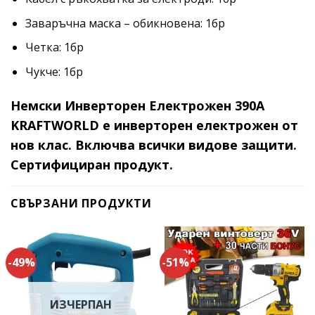
Заваръчна маска – обикновена: 1бр
Четка: 1бр
Чукче: 1бр
Немски Инверторен Електрожен 390А
KRAFTWORLD е инверторен електрожен от
нов клас. Включва всички видове защити.
Сертифициран продукт.
СВЪРЗАНИ ПРОДУКТИ
-49%
-51%
ИЗЧЕРПАН