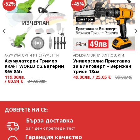
-52%
-45%
ИЗЧЕРПАН
АКУМУЛАТОРНИ ИНСТРУМЕНТИ
АКУМУЛАТОРНИ ВИНТОВЕРТИ
Акумулаторен Тример
Универсална Приставка
KRAFT WORLD с 2 Батерии
за Винтоверт – Верижен
36V 8Ah
трион 18см
119.00
лв.
49.00
лв.
/
25.05 €
89.00
лв.
/
60.84 €
249.00
лв.
ДОВЕРЕТЕ НИ СЕ:
Бърза доставка
за 1 ден с преглед и тест
Гаранция качество