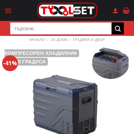
Skip
to
content
Търсене
за:
НАЧАЛО
/
ЗА ДОМА
/
ГРАДИНА И ДВОР
-41%