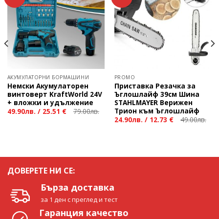
АКУМУЛАТОРНИ БОРМАШИНИ
PROMO
Немски Акумулаторен
Приставка Резачка за
винтоверт KraftWorld 24V
Ъглошлайф 39см Шина
+ вложки и удължение
STAHLMAYER Верижен
Трион към Ъглошлайф
49.90
лв.
/
25.51 €
79.00
лв.
24.90
лв.
/
12.73 €
49.00
лв.
ДОВЕРЕТЕ НИ СЕ:
Бърза доставка
за 1 ден с преглед и тест
Гаранция качество