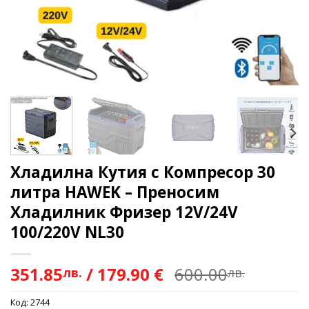
Хладилна Кутия с Компресор 30
литра HAWEK – Преносим
Хладилник Фризер 12V/24V
100/220V NL30
351.85
/
179.90 €
600.00
лв.
лв.
Код:
2744