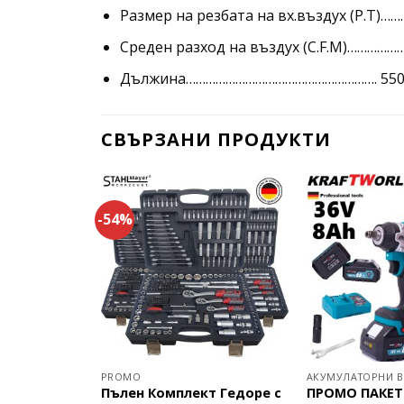
Размер на резбата на вх.въздух (P.T)……
Среден разход на въздух (C.F.M)……………
Дължина…………………………………………………. 55
СВЪРЗАНИ ПРОДУКТИ
-54%
ОРМАШИНИ
PROMO
АКУМУЛАТОРНИ В
мулаторни
Пълен Комплект Гедоре с
ПРОМО ПАКЕТ