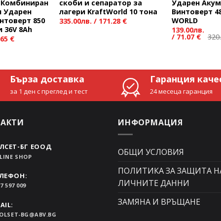
 Комбиниран
скоби и сепаратор за
Ударен Акум
н Ударен
лагери KraftWorld 10 тона
Винтоверт 48
нтоверт 850
WORLD
335.00
лв.
/
171.28 €
 36V 8Ah
139.00
лв.
/
71.07 €
320
.65 €
Бърза доставка
Гаранция каче
за 1 ден с преглед и тест
24 месеца гаранция
ТАКТИ
ИНФОРМАЦИЯ
ЛСЕТ-БГ ЕООД
ОБЩИ УСЛОВИЯ
LINE SHOP
ПОЛИТИКА ЗА ЗАЩИТА Н
ЛЕФОН:
ЛИЧНИТЕ ДАННИ
7 597 009
ЗАМЯНА И ВРЪЩАНЕ
AIL:
OLSET-BG@ABV.BG