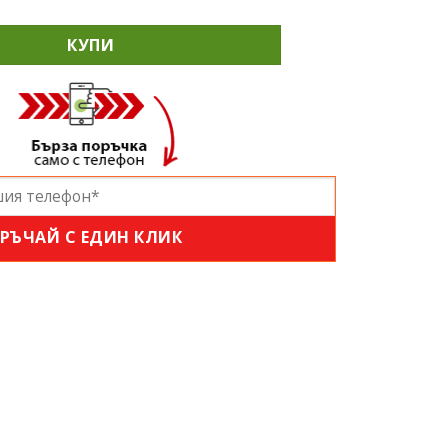
 1цол Професионален Пневматичен 4000нм
КУПИ
РЪЧАЙ С ЕДИН КЛИК