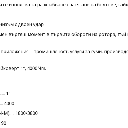
е използва за разхлабване / затягане на болтове, гайк
низъм с двоен удар.
мен въртящ момент в първите обороти на ротора, тъй к
 приложения – промишленост, услуги за гуми, производ
йковерт 1″, 4000Nm.
. 1″
. 4000
N-M)….. 1800/3800
 90