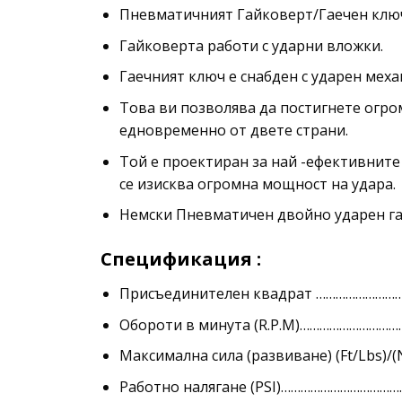
Пневматичният Гайковерт/Гаечен ключ с
Гайковерта работи с ударни вложки.
Гаечният ключ е снабден с ударен меха
Това ви позволява да постигнете огро
едновременно от двете страни.
Той е проектиран за най -ефективните
се изисква огромна мощност на удара.
Немски Пневматичен двойно ударен га
Спецификация :
Присъединителен квадрат …………………………
Обороти в минута (R.P.M)……………………………
Максимална сила (развиване) (Ft/Lbs)/(
Работно налягане (PSI)……………………………….