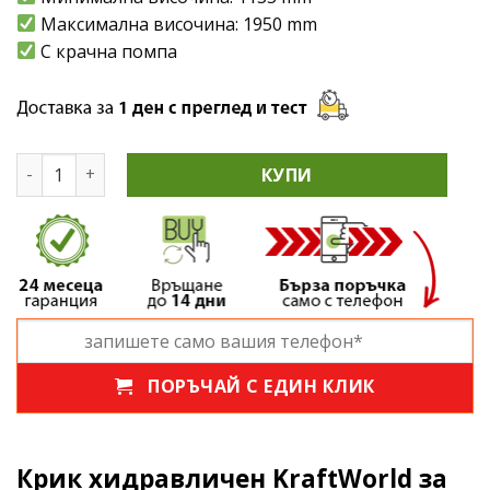
Максимална височина: 1950 mm
С крачна помпа
количество за Крик хидравличен KraftWorld за скорост
КУПИ
ПОРЪЧАЙ С ЕДИН КЛИК
Крик хидравличен KraftWorld за