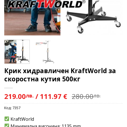
Крик хидравличен KraftWorld за
скоростна кутия 500кг
219.00
/
111.97 €
280.00
лв.
лв.
Код:
7357
KraftWorld
Минимална височина: 1135 mm