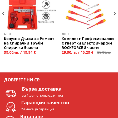
АВТО
АВТО
Конусна Дъска за Ремонт
Комплект Професионални
на Спирачни Тръби
Отвертки Електричарски
Спирачки 5части
ROCKFORCE 8 части
39.00
лв.
/
19.94 €
29.90
лв.
/
15.29 €
38.00
лв.
ДОВЕРЕТЕ НИ СЕ:
Бърза доставка
за 1 ден с преглед и тест
Гаранция качество
24 месеца гаранция
Връщане