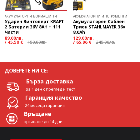
АКУМУЛАТОРНИ БОРМАШИНИ
АКУМУЛАТОРНИ ИНСТРУМЕНТИ
Ударен Винтоверт KRAFT
Акумулаторен Саблен
2 Батерии 36V 8AH + 111
Трион STAHLMAYER 36v
Части
8.0Ah
89.00
лв.
129.00
лв.
/
45.50 €
150.00
лв.
/
65.96 €
245.00
лв.
ДОВЕРЕТЕ НИ СЕ:
Бърза доставка
за 1 ден с преглед и тест
Гаранция качество
24 месеца гаранция
Връщане
връщане до 14 дни