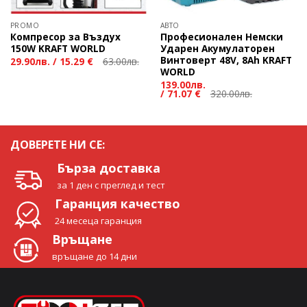
PROMO
АВТО
Компресор за Въздух
Професионален Немски
150W KRAFT WORLD
Ударен Акумулаторен
Винтоверт 48V, 8Ah KRAFT
29.90
лв.
/
15.29 €
63.00
лв.
WORLD
139.00
лв.
/
71.07 €
320.00
лв.
ДОВЕРЕТЕ НИ СЕ:
Бърза доставка
за 1 ден с преглед и тест
Гаранция качество
24 месеца гаранция
Връщане
връщане до 14 дни