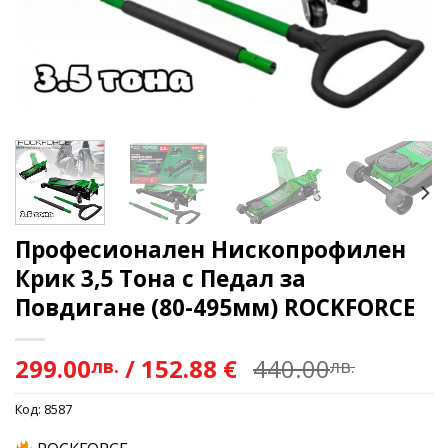
Професионален Нископрофилен
Крик 3,5 Тона с Педал за
Повдигане (80-495мм) ROCKFORCE
299.00
/
152.88 €
440.00
лв.
лв.
Код:
8587