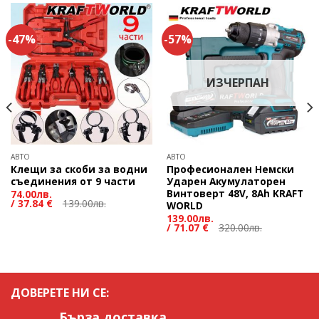
-47%
-57%
ИЗЧЕРПАН
АВТО
АВТО
Клещи за скоби за водни
Професионален Немски
съединения от 9 части
Ударен Акумулаторен
Винтоверт 48V, 8Ah KRAFT
74.00
лв.
/
37.84 €
139.00
лв.
WORLD
139.00
лв.
/
71.07 €
320.00
лв.
ДОВЕРЕТЕ НИ СЕ:
Бърза доставка