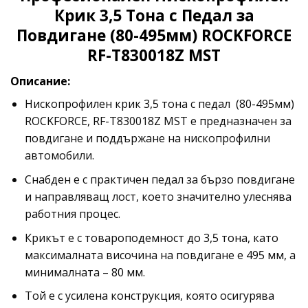
Крик 3,5 Тона с Педал за
Повдигане (80-495мм) ROCKFORCE
RF-T830018Z MST
Описание:
Нископрофилен крик 3,5 тона с педал (80-495мм)
ROCKFORCE, RF-T830018Z MST е предназначен за
повдигане и поддържане на нископрофилни
автомобили.
Снабден е с практичен педал за бързо повдигане
и направляващ лост, което значително улеснява
работния процес.
Крикът е с товароподемност до 3,5 тона, като
максималната височина на повдигане е 495 мм, а
минималната – 80 мм.
Той е с усилена конструкция, която осигурява