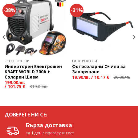
-38%
-31%
ЕЛЕКТРОЖЕНИ
ЕЛЕКТРОЖЕНИ
Инверторен Електрожен
Фотосоларни Очила за
KRAFT WORLD 300А +
Заваряване
Соларен Шлем
19.90
лв.
/
10.17 €
29.00
лв.
199.00
лв.
/
101.75 €
319.00
лв.
ДОВЕРЕТЕ НИ СЕ:
Бърза доставка
за 1 ден с преглед и тест